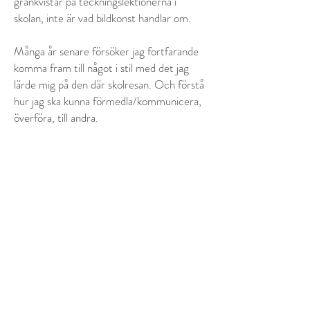
grankvistar på teckningslektionerna i
skolan, inte är vad bildkonst handlar om.
Många år senare försöker jag fortfarande
komma fram till något i stil med det jag
lärde mig på den där skolresan. Och förstå
hur jag ska kunna förmedla/kommunicera,
överföra, till andra.
Efter ett yrkesliv som industrifotograf och
produktion av hundratusentals bruksbilder,
har det blivit så att fotografisk bild är en
lika naturlig del av mitt arbete som andra
tekniker, men inte alltid förstahandsvalet.
Bilden styr valet av verktyg. Klicka på
Blogg för att få aktuell information om du
vill veta vad jag håller på med idag.