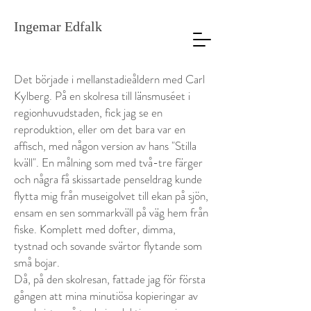
Ingemar Edfalk
Det började i mellanstadieåldern med Carl
Kylberg. På en skolresa till länsmuséet i
regionhuvudstaden, fick jag se en
reproduktion, eller om det bara var en
affisch, med någon version av hans "Stilla
kväll". En målning som med två-tre färger
och några få skissartade penseldrag kunde
flytta mig från museigolvet till ekan på sjön,
ensam en sen sommarkväll på väg hem från
fiske. Komplett med dofter, dimma,
tystnad och sovande svärtor flytande som
små bojar.
Då, på den skolresan, fattade jag för första
gången att mina minutiösa kopieringar av